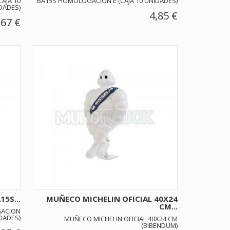
AJA 10
BA15S HOMOLOGACION E (CAJA 10 UNIDADES)
DADES)
4,85 €
,67 €
5S...
MUÑECO MICHELIN OFICIAL 40X24
CM...
GACION
IDADES)
MUÑECO MICHELIN OFICIAL 40X24 CM
(BIBENDUM)