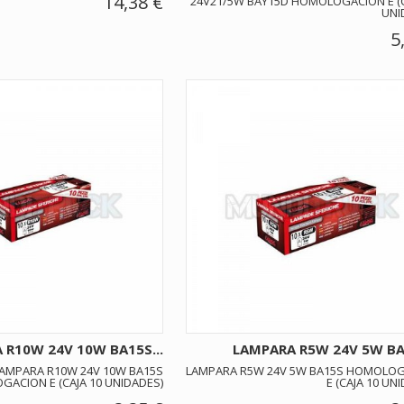
14,38 €
24V21/5W BAY15D HOMOLOGACION E (C
UNI
5
 R10W 24V 10W BA15S...
LAMPARA R5W 24V 5W BA1
AMPARA R10W 24V 10W BA15S
LAMPARA R5W 24V 5W BA15S HOMOLO
ACION E (CAJA 10 UNIDADES)
E (CAJA 10 UN