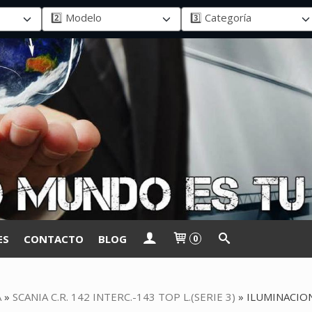
ES
CONTACTO
BLOG
0
A
»
SCANIA C.R. 142 INTERC.-143 TOP L.(SERIE 3)
»
ILUMINACIO