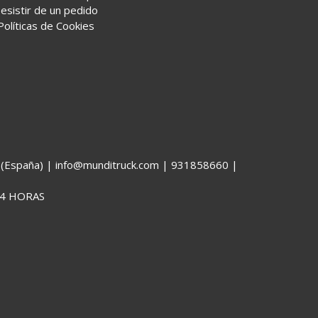
esistir de un pedido
Políticas de Cookies
España) | info@munditruck.com |
931858660
|
4 HORAS