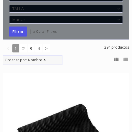
TALLA
Marcas
|
x Quitar Filtros
294 productos
<
1
2
3
4
>
Ordenar por:
Nombre