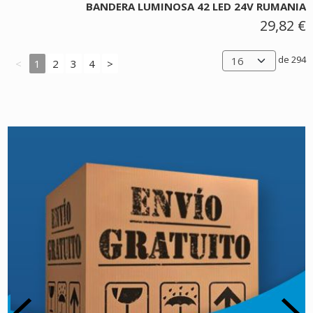
BANDERA LUMINOSA 42 LED 24V RUMANIA
29,82 €
de 294
<
1
2
3
4
>