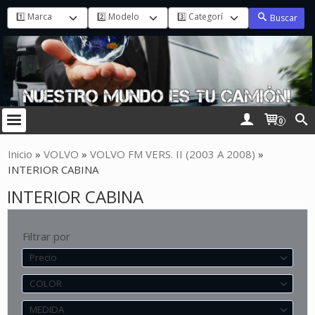
Buscar
0
Inicio
»
VOLVO
»
VOLVO FM VERS. II (2003 A 2008)
»
INTERIOR CABINA
INTERIOR CABINA
Filtrar por
Precio
COLOR
MEDIDA