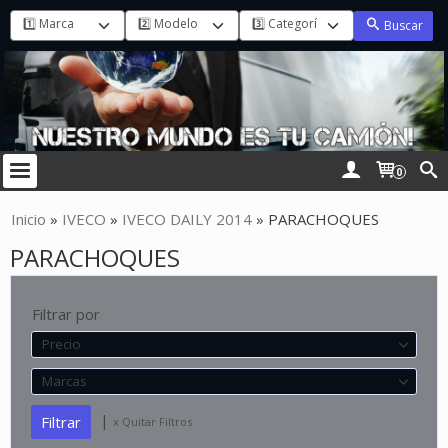
Buscar
0
Inicio
»
IVECO
»
IVECO DAILY 2014
»
PARACHOQUES
PARACHOQUES
Filtrar por
Precio
Marcas
|
x Quitar Filtros