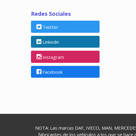
Redes Sociales
Twitter
Linkedin
Instagram
Facebook
NOTA: Las marcas DAF, IVECO, MAN, MERCEDES,
fabricantes de los vehículos a los que se hace 