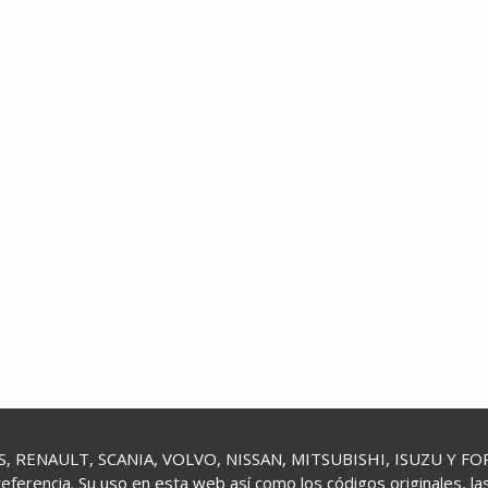
 RENAULT, SCANIA, VOLVO, NISSAN, MITSUBISHI, ISUZU Y FORD 
referencia. Su uso en esta web así como los códigos originales, l