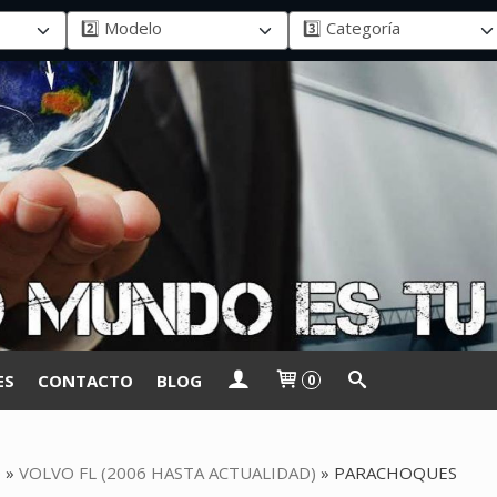
ES
CONTACTO
BLOG
0
O
»
VOLVO FL (2006 HASTA ACTUALIDAD)
»
PARACHOQUES