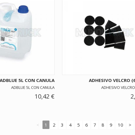
ADBLUE 5L CON CANULA
ADHESIVO VELCRO (6
ADBLUE 5L CON CANULA
ADHESIVO VELCRO 
10,42 €
2
<
1
2
3
4
5
6
7
8
9
10
>