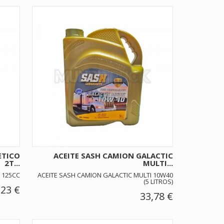
ETICO
ACEITE SASH CAMION GALACTIC
2T...
MULTI...
 125CC
ACEITE SASH CAMION GALACTIC MULTI 10W40
(5 LITROS)
,23 €
33,78 €