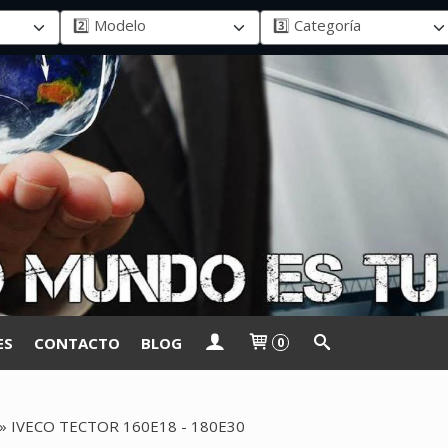
ES
CONTACTO
BLOG
0
»
IVECO TECTOR 160E18 - 180E30