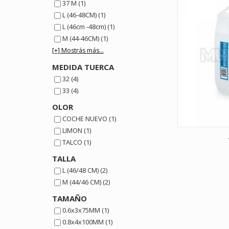
37 M (1)
L (46-48CM) (1)
L (46cm -48cm) (1)
M (44-46CM) (1)
[+] Mostrás más...
MEDIDA TUERCA
32 (4)
33 (4)
OLOR
COCHE NUEVO (1)
LIMON (1)
TALCO (1)
TALLA
L (46/48 CM) (2)
M (44/46 CM) (2)
TAMAÑO
0.6x3x75MM (1)
0.8x4x100MM (1)