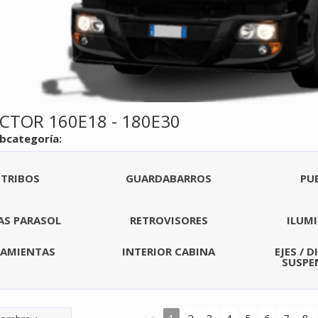
ECTOR 160E18 - 180E30
ubcategoría:
STRIBOS
GUARDABARROS
PU
AS PARASOL
RETROVISORES
ILUM
RAMIENTAS
INTERIOR CABINA
EJES / 
SUSPEN
<
1
2
3
4
5
6
7
8