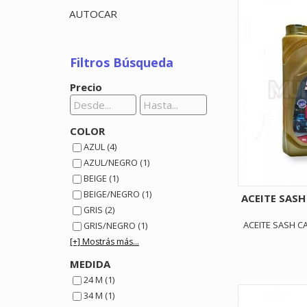
AUTOCAR
Filtros Búsqueda
Precio
COLOR
AZUL (4)
AZUL/NEGRO (1)
BEIGE (1)
BEIGE/NEGRO (1)
ACEITE SAS
GRIS (2)
ACEITE SASH C
GRIS/NEGRO (1)
[+] Mostrás más...
MEDIDA
24 M (1)
34 M (1)