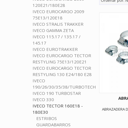
Ordenar por:
N
120E21/180E28
IVECO EUROCARGO 2009
75E13/120E18
IVECO STRALIS TRAKKER
IVECO GAMMA ZETA
IVECO 115.17 / 135.17 /
145.17
IVECO EUROTRAKKER
IVECO EUROCARGO TECTOR
RESTYLING 75E13/120E21
IVECO EUROCARGO TECTOR
RESTYLING 130 E24/180 E28
IVECO
190/26/30/35/38/TURBOTECH
IVECO 190 TURBOSTAR
ABR
IVECO 330
IVECO TECTOR 160E18 -
ABRAZADERA D
180E30
ESTRIBOS
GUARDABARROS