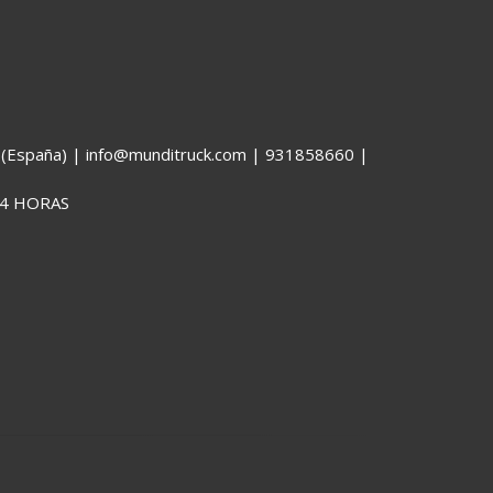
España) | info@munditruck.com |
931858660
|
4 HORAS