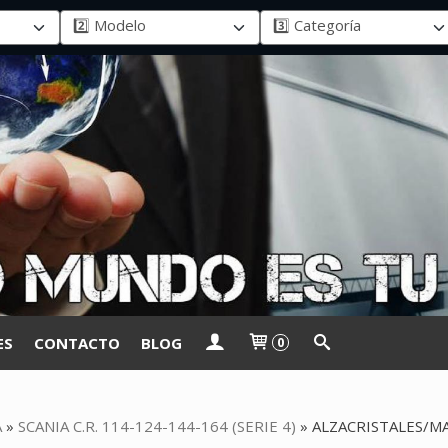
ES
CONTACTO
BLOG
0
A
»
SCANIA C.R. 114-124-144-164 (SERIE 4)
»
ALZACRISTALES/M