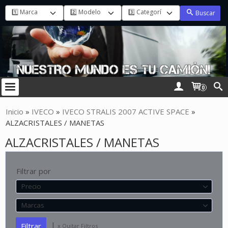
Buscar
0
Inicio
»
IVECO
»
IVECO STRALIS 2007 ACTIVE SPACE
»
ALZACRISTALES / MANETAS
ALZACRISTALES / MANETAS
Filtrar por
Precio
Marcas
|
x Quitar Filtros