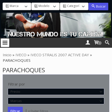
Buscar
0
Inicio
»
IVECO
»
IVECO STRALIS 2007 ACTIVE DAY
»
PARACHOQUES
PARACHOQUES
Filtrar por
Precio
Marcas
|
x Quitar Filtros