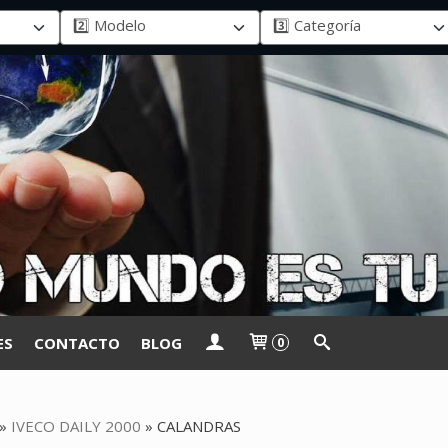
ES
CONTACTO
BLOG
0
»
IVECO DAILY 2000
»
CALANDRAS