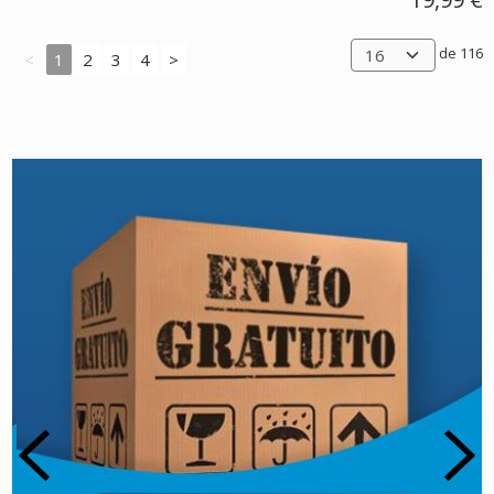
de 116
<
1
2
3
4
>