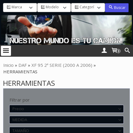
Buscar
0
Inicio
»
DAF
»
XF 95 2ª SERIE (2000 A 2006)
»
HERRAMIENTAS
HERRAMIENTAS
Filtrar por
Precio
MEDIDA
TAMAÑO