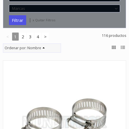
Marcas
|
x Quitar Filtros
116 productos
<
1
2
3
4
>
Ordenar por:
Nombre