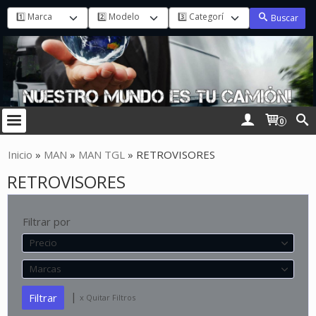
Buscar
0
Inicio
»
MAN
»
MAN TGL
»
RETROVISORES
RETROVISORES
Filtrar por
Precio
Marcas
|
x Quitar Filtros