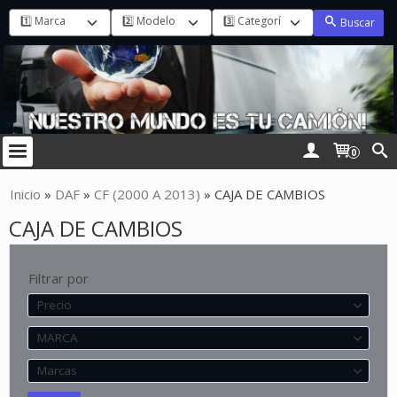
Buscar
0
Inicio
»
DAF
»
CF (2000 A 2013)
»
CAJA DE CAMBIOS
CAJA DE CAMBIOS
Filtrar por
Precio
MARCA
Marcas