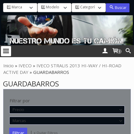
Buscar
0
Inicio
»
IVECO
»
IVECO STRALIS 2013 HI-WAY / HI-ROAD
ACTIVE DAY
»
GUARDABARROS
GUARDABARROS
Filtrar por
Precio
Marcas
|
x Quitar Filtros