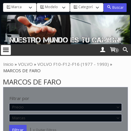
Buscar
0
Inicio
»
VOLVO
»
VOLVO F10-F12-F16 (1977 - 1993)
»
MARCOS DE FARO
MARCOS DE FARO
Filtrar por
Precio
Marcas
|
x Quitar Filtros