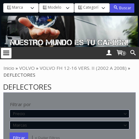
Buscar
0
Inicio
»
VOLVO
»
VOLVO FH 12-16 VERS. II (2002 A 2008)
»
DEFLECTORES
DEFLECTORES
Filtrar por
Precio
Marcas
|
x Quitar Filtros