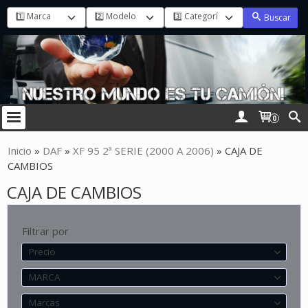
Buscar
0
Inicio
»
DAF
»
XF 95 2ª SERIE (2000 A 2006)
»
CAJA DE
CAMBIOS
CAJA DE CAMBIOS
Filtrar por
Precio
MARCA
Marcas