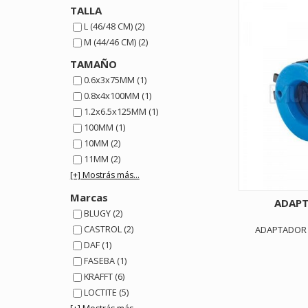
TALLA
L (46/48 CM) (2)
M (44/46 CM) (2)
TAMAÑO
0.6x3x75MM (1)
0.8x4x100MM (1)
1.2x6.5x125MM (1)
100MM (1)
10MM (2)
11MM (2)
[+] Mostrás más...
Marcas
ADAPT
BLUGY (2)
CASTROL (2)
ADAPTADOR 
DAF (1)
FASEBA (1)
KRAFFT (6)
LOCTITE (5)