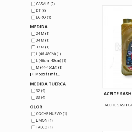
CASALS (2)
DT (3)
EGRO (1)
MEDIDA
24 M (1)
34 M (1)
37 M (1)
L (46-48CM) (1)
L (46cm -48cm) (1)
M (44-46CM) (1)
[+] Mostrás más...
MEDIDA TUERCA
32 (4)
ACEITE SAS
33 (4)
ACEITE SASH C
OLOR
COCHE NUEVO (1)
LIMON (1)
TALCO (1)