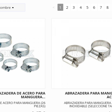
<
1
2
3
4
5
6
7
8
ombre
AZADERA DE ACERO PARA
ABRAZADERA PARA MAN
MANGUERA...
AC
E ACERO PARA MANGUERA (26
ABRAZADERA PARA MANGUERA
PIEZAS)
INOXIDABLE (SELECCIONE T