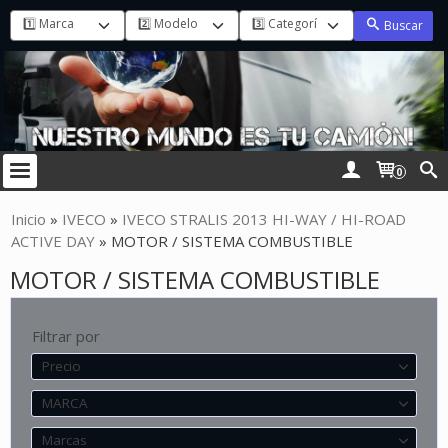
Buscar
0
Inicio
»
IVECO
»
IVECO STRALIS 2013 HI-WAY / HI-ROAD
ACTIVE DAY
»
MOTOR / SISTEMA COMBUSTIBLE
MOTOR / SISTEMA COMBUSTIBLE
Filtrar por
Precio
MARCA
Marcas