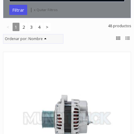
|
x Quitar Filtros
48 productos
<
1
2
3
4
>
Ordenar por:
Nombre