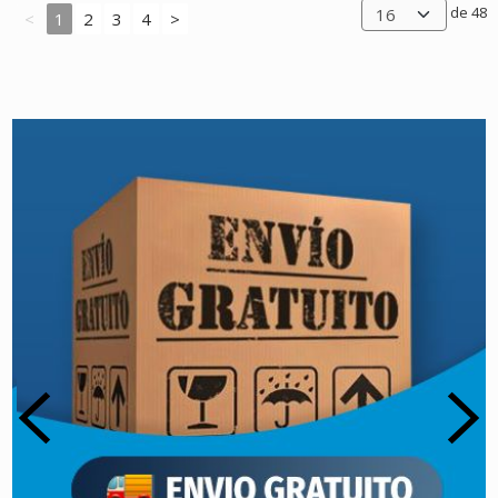
de 48
<
1
2
3
4
>