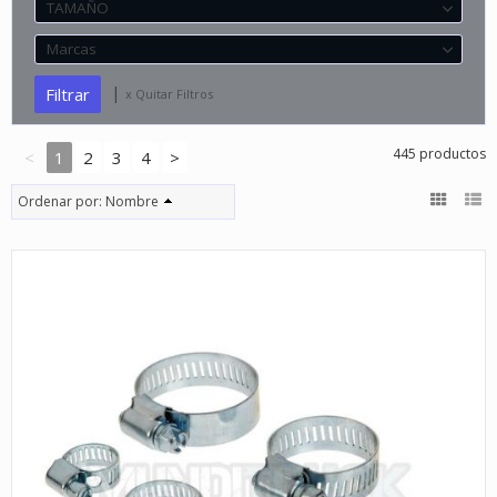
TAMAÑO
Marcas
|
x Quitar Filtros
445 productos
<
1
2
3
4
>
Ordenar por:
Nombre