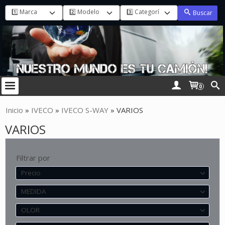
Buscar
0
Inicio
»
IVECO
»
IVECO S-WAY
»
VARIOS
VARIOS
Filtrar por
Precio
MEDIDA
OLOR