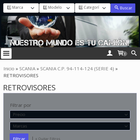
Buscar
0
Inicio
»
SCANIA
»
SCANIA C.P. 94-114-124 (SERIE 4)
»
RETROVISORES
RETROVISORES
Filtrar por
Precio
Marcas
|
x Quitar Filtros