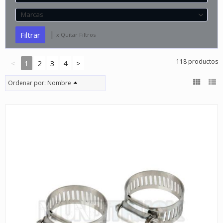
Marcas
|
x Quitar Filtros
118 productos
<
1
2
3
4
>
Ordenar por:
Nombre