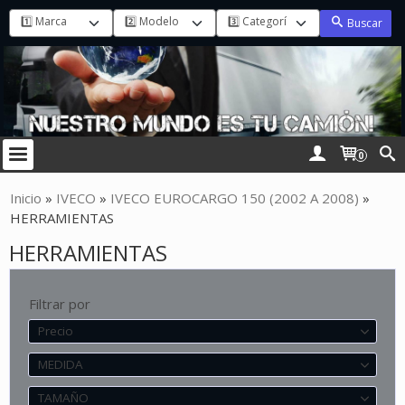
Buscar
0
Inicio
»
IVECO
»
IVECO EUROCARGO 150 (2002 A 2008)
»
HERRAMIENTAS
HERRAMIENTAS
Filtrar por
Precio
MEDIDA
TAMAÑO