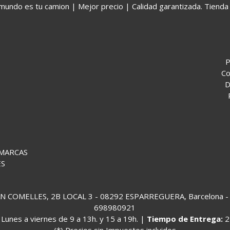
o es tu camion | Mejor precio | Calidad garantizada. Tienda 
P
Co
D
 MARCAS
ES
COMELLES, 2B LOCAL 3 - 08292 ESPARREGUERA, Barcelona - (
698980921
:
Lunes a viernes de 9 a 13h. y 15 a 19h. |
Tiempo de Entrega:
2
(*) Precios sin Impuestos incluidos