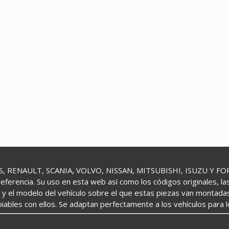
 RENAULT, SCANIA, VOLVO, NISSAN, MITSUBISHI, ISUZU Y FORD 
referencia. Su uso en esta web así como los códigos originales, l
o y el modelo del vehículo sobre el que estas piezas van montada
iables con ellos. Se adaptan perfectamente a los vehículos para 