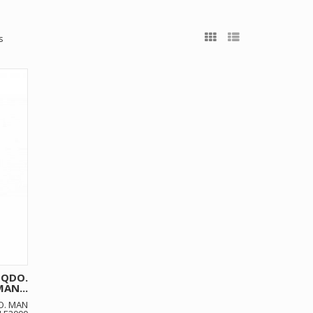
s
ZQDO.
AN...
O. MAN