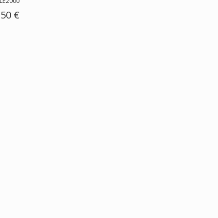
LE2000
,50 €