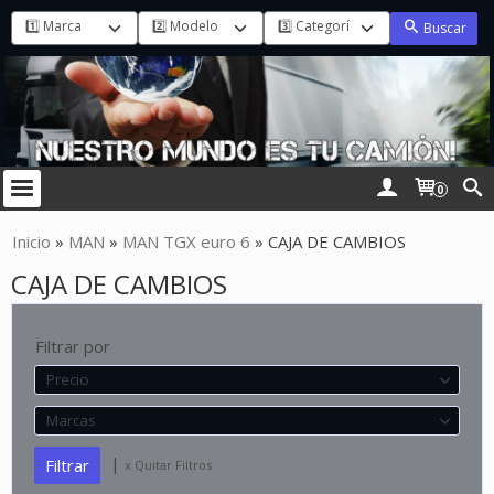
Buscar
0
Inicio
»
MAN
»
MAN TGX euro 6
»
CAJA DE CAMBIOS
CAJA DE CAMBIOS
Filtrar por
Precio
Marcas
|
x Quitar Filtros