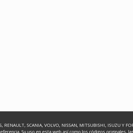
 RENAULT, SCANIA, VOLVO, NISSAN, MITSUBISHI, ISUZU Y FORD 
referencia. Su uso en esta web así como los códigos originales, l