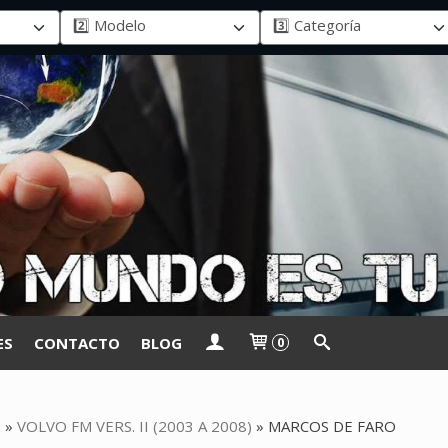
ES
CONTACTO
BLOG
0
O
»
VOLVO FM VERS. II (2003 A 2008)
»
MARCOS DE FARO