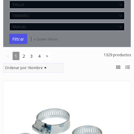
TALLA
TAMAÑO
Marcas
|
x Quitar Filtros
1329 productos
<
1
2
3
4
>
Ordenar por:
Nombre