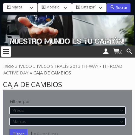
Buscar
0
Inicio
»
IVECO
»
IVECO STRALIS 2013 HI-WAY / HI-ROAD
ACTIVE DAY
»
CAJA DE CAMBIOS
CAJA DE CAMBIOS
Filtrar por
Precio
Marcas
|
x Quitar Filtros