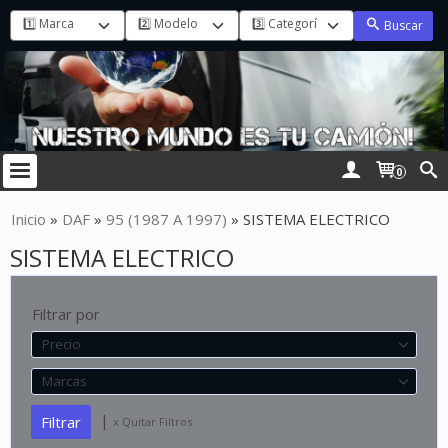
Buscar
0
Inicio
»
DAF
»
95 (1987 A 1997)
»
SISTEMA ELECTRICO
SISTEMA ELECTRICO
Filtrar por
Precio
Marcas
|
x Quitar Filtros